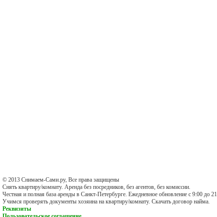
© 2013 Снимаем-Сами.ру, Все права защищены
Снять квартиру/комнату. Аренда без посредников, без агентов, без комиссии.
Честная и полная база аренды в Санкт-Петербурге. Ежедневное обновление с 9:00 до 21
Учимся проверять документы хозяина на квартиру/комнату. Скачать договор найма.
Реквизиты
Пользовательское соглашение